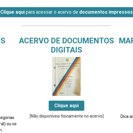
Clique aqui
para acessar o acervo de
documentos impressos
OS
ACERVO DE DOCUMENTOS
MA
DIGITAIS
Clique aqui
[Não disponíveis fisicamente no acervo]
Dica a
tegorias
ral) ou os
m