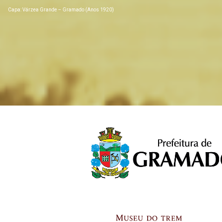
Capa: Várzea Grande – Gramado (Anos 1920)