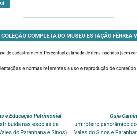
ui
A COLEÇÃO COMPLETA DO MUSEU ESTAÇÃO FÉRREA 
e de cadastramento. Percentual estimado de itens inseridos (sem conta
ientações e normas referentes a uso e reprodução de conteúdo (P
us e Educação Patrimonial
Guia Cami
stribuída nas escolas de
um roteiro panorâmico do 
ales do Paranhana e Sinos)
Vales do Sinos e Paranha