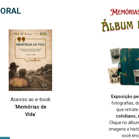
 ORAL
Exposição pe
Acesso ao e-book
fotografias, 
‘
Memórias de
que retrat
Vida
‘
cotidiano,
Clique no álbu
imagens e hist
você enc